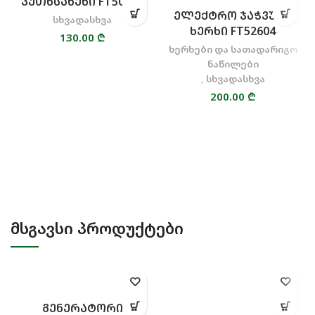
ᲙᲣᲗᲮᲡᲐᲮᲔᲮᲘ FT50811
ᲔᲚᲔᲥᲢᲠᲝ ᲯᲐᲭᲕᲣᲠᲘ
სხვადასხვა
ᲮᲔᲠᲮᲘ FT52604
130.00
₾
ხერხები და სათადარიგო
ნაწილები
,
სხვადასხვა
200.00
₾
ᲛᲡᲒᲐᲕᲡᲘ ᲞᲠᲝᲓᲣᲥᲢᲔᲑᲘ
ᲒᲔᲜᲔᲠᲐᲢᲝᲠᲘ