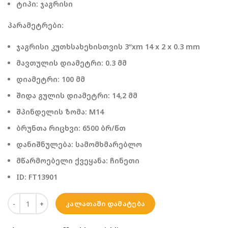
ტიპი: ჯაგრისი
პარამეტრები:
ჯაგრისი კუთხსახეხისთვის 3“xm 14 x 2 x 0.3 mm
მავთულის დიამეტრი: 0.3 მმ
დიამეტრი: 100 მმ
შიდა გულის დიამეტრი: 14,2 მმ
შპინდელის ზომა: M14
ბრუნთა რიცხვი: 6500 ბრ/წთ
დანიშნულება: სამომხმარებლო
მწარმოებელი ქვეყანა: ჩინეთი
ID: FT13901
ᲙᲐᲚᲐᲗᲐᲨᲘ ᲓᲐᲛᲐᲢᲔᲑᲐ