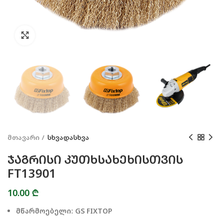
Click to enlarge
მთავარი
სხვადასხვა
ᲯᲐᲒᲠᲘᲡᲘ ᲙᲣᲗᲮᲡᲐᲮᲔᲮᲘᲡᲗᲕᲘᲡ
FT13901
10.00
₾
მწარმოებელი: GS FIXTOP