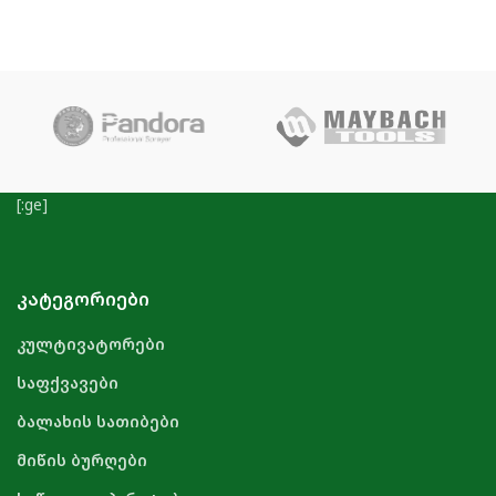
[:ge]
ᲙᲐᲢᲔᲒᲝᲠᲘᲔᲑᲘ
კულტივატორები
საფქვავები
ბალახის სათიბები
მიწის ბურღები