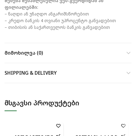
შეძენა შესაძლებელია ვებ-გვერდიდან ან
ფილიალებში:
– ნაღდი ან უნაღდო ანგარიშსწორებით
– კრედო ბანკის 4 თვიანი უპროცენტო განვადებით
– თიბისის ან საქართველოს ბანკის განვადებით
ᲛᲘᲛᲝᲮᲘᲚᲕᲐ (0)
SHIPPING & DELIVERY
ᲛᲡᲒᲐᲕᲡᲘ ᲞᲠᲝᲓᲣᲥᲢᲔᲑᲘ