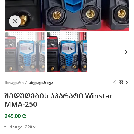
Click to enlarge
მთავარი
სხვადასხვა
ᲨᲔᲓᲣᲦᲔᲑᲘᲡ ᲐᲞᲐᲠᲐᲢᲘ Winstar
MMA-250
249.00
₾
ძაბვა: 220 v