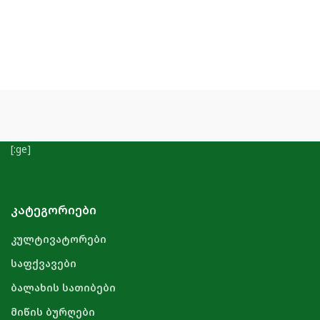
[:ge]
ᲙᲐᲢᲔᲒᲝᲠᲘᲔᲑᲘ
კულტივატორები
საფქვავები
ბალახის სათიბები
მიწის ბურღები