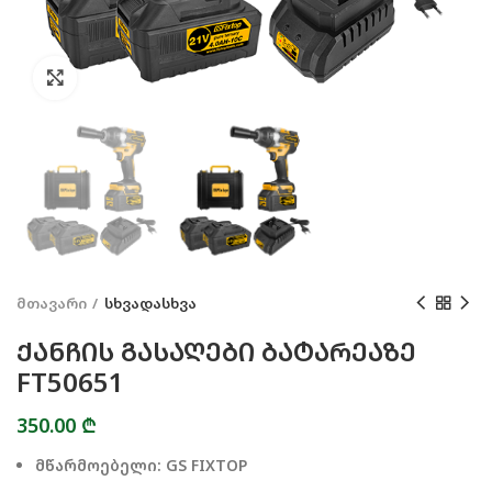
Click to enlarge
მთავარი
სხვადასხვა
ᲥᲐᲜᲩᲘᲡ ᲒᲐᲡᲐᲦᲔᲑᲘ ᲑᲐᲢᲐᲠᲔᲐᲖᲔ
FT50651
350.00
₾
მწარმოებელი: GS FIXTOP