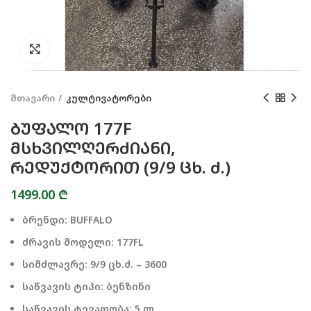
Click to enlarge
მთავარი
კულტივატორები
ᲑᲣᲤᲐᲚᲝ 177F
ᲛᲡᲮᲕᲘᲚᲦᲔᲠᲫᲘᲐᲜᲘ,
ᲠᲔᲓᲣᲥᲢᲝᲠᲘᲗ (9/9 ᲪᲮ. Ძ.)
1499.00
₾
ბრენდი: BUFFALO
ძრავის მოდელი: 177FL
სიმძლავრე: 9/9 ცხ.ძ. – 3600
საწვავის ტიპი: ბენზინი
საწვავის ტევადობა: 5 ლ