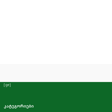
[:ge]
ᲙᲐᲢᲔᲒᲝᲠᲘᲔᲑᲘ