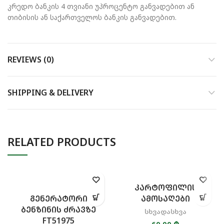
კრედო ბანკის 4 თვიანი უპროცენტო განვადებით ან
თიბისის ან საქართველოს ბანკის განვადებით.
REVIEWS (0)
SHIPPING & DELIVERY
RELATED PRODUCTS
ᲙᲐᲠᲢᲝᲤᲘᲚᲘᲡ
ᲒᲔᲜᲔᲠᲐᲢᲝᲠᲘ
ᲐᲛᲝᲡᲐᲦᲔᲑᲘ
ᲑᲔᲜᲖᲘᲜᲘᲡ ᲫᲠᲐᲕᲖᲔ
სხვადასხვა
FT51975