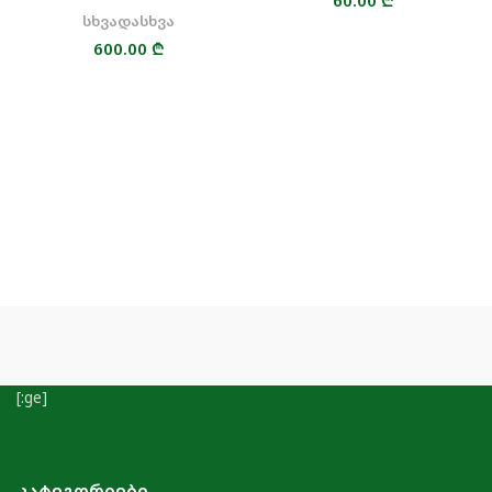
60.00
₾
სხვადასხვა
600.00
₾
[:ge]
ᲙᲐᲢᲔᲒᲝᲠᲘᲔᲑᲘ