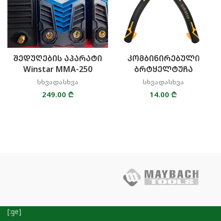
ᲨᲔᲓᲣᲦᲔᲑᲘᲡ ᲐᲞᲐᲠᲐᲢᲘ
ᲙᲝᲛᲑᲘᲜᲘᲠᲔᲑᲣᲚᲘ
Winstar MMA-250
ᲑᲠᲢᲧᲔᲚᲢᲣᲩᲐ
სხვადასხვა
სხვადასხვა
249.00
₾
14.00
₾
[:ge]