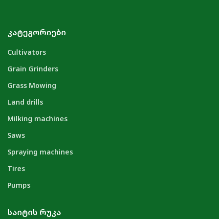
ᲙᲐᲢᲔᲒᲝᲠᲘᲔᲑᲘ
Cultivators
Grain Grinders
Grass Mowing
Land drills
Milking machines
Saws
Spraying machines
Tires
Pumps
ᲡᲐᲘᲢᲘᲡ ᲠᲣᲙᲐ