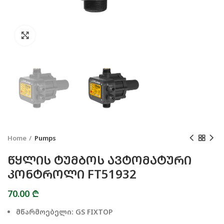
Click to enlarge
Home
Pumps
ᲬᲧᲚᲘᲡ ᲢᲣᲛᲑᲝᲡ ᲐᲕᲢᲝᲛᲐᲢᲣᲠᲘ
ᲙᲝᲜᲢᲠᲝᲚᲘ FT51932
70.00
₾
მწარმოებელი: GS FIXTOP