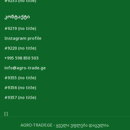
#9253 (no title)
ᲙᲝᲜᲢᲐᲥᲢᲘ
#9219 (no title)
Instagram profile
#9220 (no title)
+995 598 850 503
info@agro-trade.ge
#9355 (no title)
#9356 (no title)
#9357 (no title)
[:]
AGRO-TRADE.GE - ყველა უფლება დაცულია.