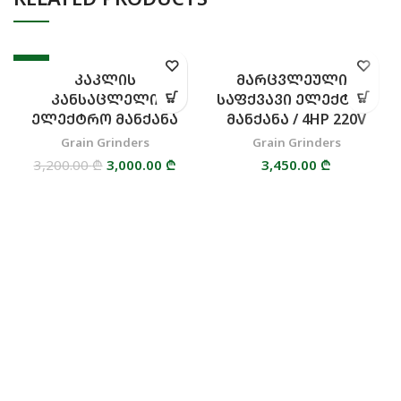
-6%
ᲙᲐᲙᲚᲘᲡ
ᲛᲐᲠᲪᲕᲚᲔᲣᲚᲘᲡ
ᲙᲐᲜᲡᲐᲪᲚᲔᲚᲘ
ᲡᲐᲤᲥᲕᲐᲕᲘ ᲔᲚᲔᲥᲢᲠᲝ
ᲔᲚᲔᲥᲢᲠᲝ ᲛᲐᲜᲥᲐᲜᲐ
ᲛᲐᲜᲥᲐᲜᲐ / 4HP 220V
Grain Grinders
Grain Grinders
3,200.00
₾
3,000.00
Original price
₾
Current
3,450.00
₾
was:
price is:
3,200.00 ₾.
3,000.00 ₾.