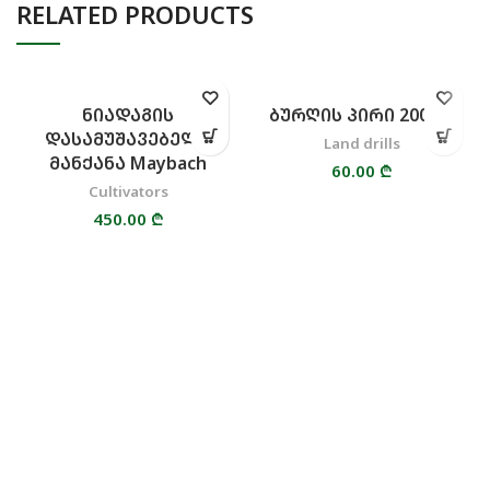
RELATED PRODUCTS
ᲜᲘᲐᲓᲐᲒᲘᲡ
ᲑᲣᲠᲦᲘᲡ ᲞᲘᲠᲘ 200 ᲛᲛ
ᲓᲐᲡᲐᲛᲣᲨᲐᲕᲔᲑᲔᲚᲘ
Land drills
ᲛᲐᲜᲥᲐᲜᲐ Maybach
60.00
₾
Cultivators
450.00
₾