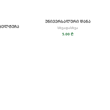
ᲣᲜᲘᲕᲔᲠᲡᲐᲚᲣᲠᲘ ᲓᲐᲜᲐ
ᲧᲔᲚᲢᲣᲩᲐ
სხვადასხვა
5.00
₾