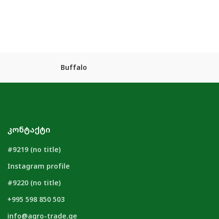
Buffalo
ᲙᲝᲜᲢᲐᲥᲢᲘ
#9219 (no title)
Instagram profile
#9220 (no title)
+995 598 850 503
info@agro-trade.ge