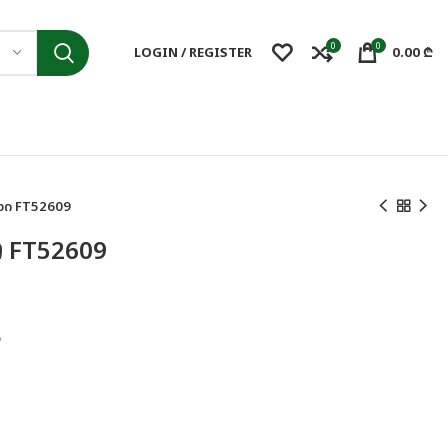
0
0
LOGIN / REGISTER
0.00
₾
ი FT52609
 FT52609
P