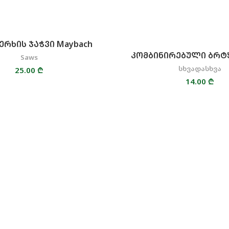
ᲔᲠᲮᲘᲡ ᲯᲐᲭᲕᲘ Maybach
ᲙᲝᲛᲑᲘᲜᲘᲠᲔᲑᲣᲚᲘ ᲑᲠᲢ
Saws
სხვადასხვა
25.00
₾
14.00
₾