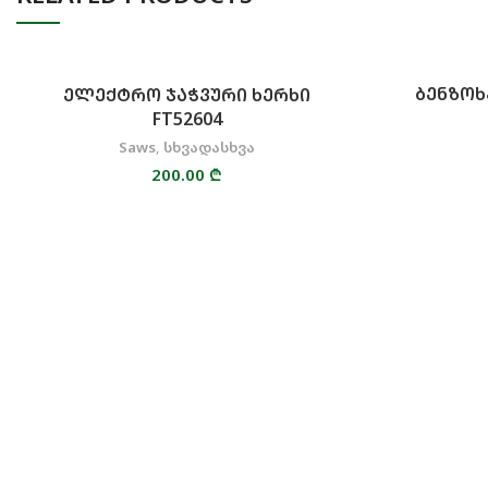
ᲑᲔᲜᲖᲝᲮ
ᲔᲚᲔᲥᲢᲠᲝ ᲯᲐᲭᲕᲣᲠᲘ ᲮᲔᲠᲮᲘ
FT52604
Saws
,
სხვადასხვა
200.00
₾