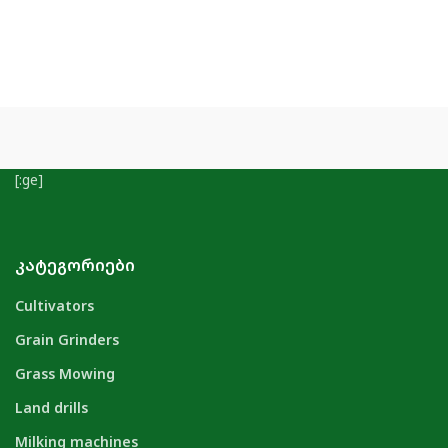
[:ge]
ᲙᲐᲢᲔᲒᲝᲠᲘᲔᲑᲘ
Cultivators
Grain Grinders
Grass Mowing
Land drills
Milking machines