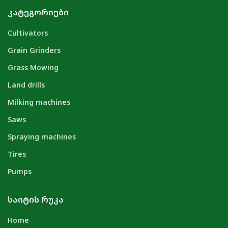
ᲙᲐᲢᲔᲒᲝᲠᲘᲔᲑᲘ
Cultivators
Grain Grinders
Grass Mowing
Land drills
Milking machines
Saws
Spraying machines
Tires
Pumps
ᲡᲐᲘᲢᲘᲡ ᲠᲣᲙᲐ
Home