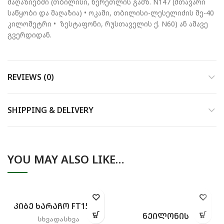
მაღაზიებში (თბილისი, წერეთლის გამზ. N147 (მთავარი
საწყობი და მაღაზია) • ოკამი, თბილისი-ლესელიძის მე-40
კილომეტრი • ზესტაფონი, რუსთაველის ქ. N60) ან ამავე
გვერდიდან.
REVIEWS (0)
SHIPPING & DELIVERY
YOU MAY ALSO LIKE…
ᲙᲘᲑᲔ ᲮᲐᲠᲐᲩᲝ FT15913
ᲜᲔᲘᲚᲝᲜᲘᲡ
სხვადასხვა