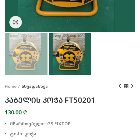
Click to enlarge
Home
სხვადასხვა
ᲙᲐᲑᲔᲚᲘᲡ ᲙᲝᲭᲐ FT50201
130.00
₾
მწარმოებელი: GS FIXTOP
ტიპი: კოჭა