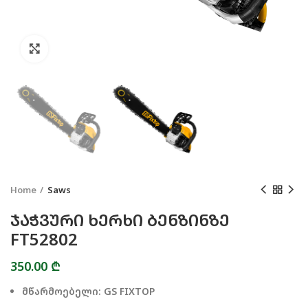
Click to enlarge
Home
Saws
ᲯᲐᲭᲕᲣᲠᲘ ᲮᲔᲠᲮᲘ ᲑᲔᲜᲖᲘᲜᲖᲔ
FT52802
350.00
₾
მწარმოებელი: GS FIXTOP