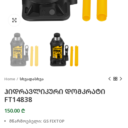
Click to enlarge
Home
სხვადასხვა
ᲰᲘᲓᲠᲐᲕᲚᲘᲙᲣᲠᲘ ᲓᲝᲛᲙᲠᲐᲢᲘ
FT14838
150.00
₾
მწარმოებელი: GS FIXTOP