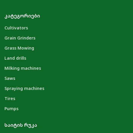
ᲙᲐᲢᲔᲒᲝᲠᲘᲔᲑᲘ
Cultivators
Grain Grinders
Grass Mowing
Land drills
Milking machines
Saws
Spraying machines
Tires
Pumps
ᲡᲐᲘᲢᲘᲡ ᲠᲣᲙᲐ