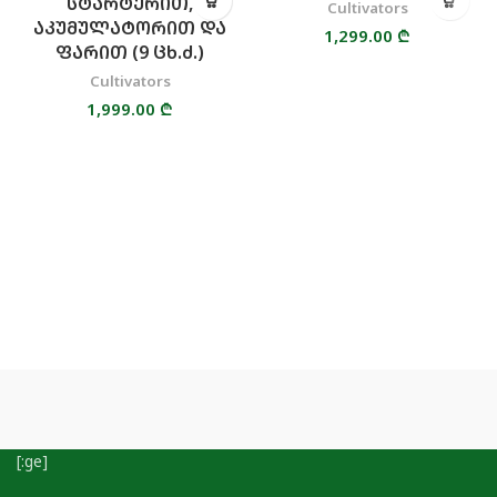
ᲡᲢᲐᲠᲢᲔᲠᲘᲗ,
Cultivators
ᲐᲙᲣᲛᲣᲚᲐᲢᲝᲠᲘᲗ ᲓᲐ
1,299.00
₾
ᲤᲐᲠᲘᲗ (9 ᲪᲮ.Ძ.)
Cultivators
1,999.00
₾
[:ge]