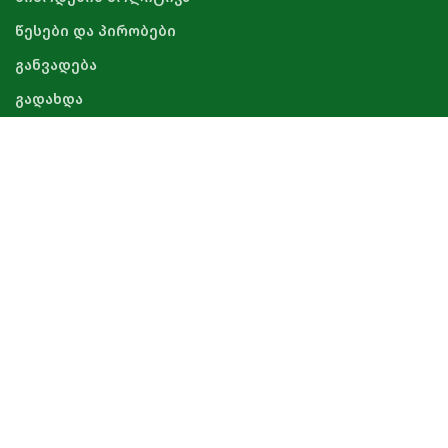
წესები და პირობები
განვადება
გადახდა
გარანტია
#9253 (no title)
ᲙᲝᲜᲢᲐᲥᲢᲘ
#9219 (no title)
Instagram profile
#9220 (no title)
+995 598 850 503
info@agro-trade.ge
#9355 (no title)