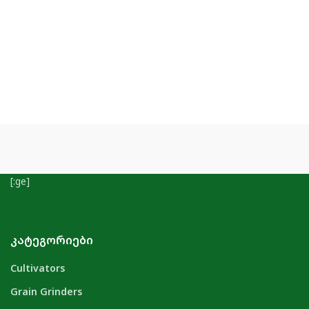
[:ge]
ᲙᲐᲢᲔᲒᲝᲠᲘᲔᲑᲘ
Cultivators
Grain Grinders